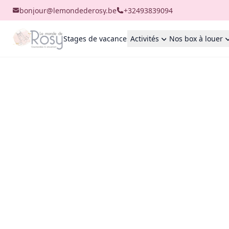
bonjour@lemondederosy.be
+32493839094
Stages de vacances
Activités
Nos box à louer