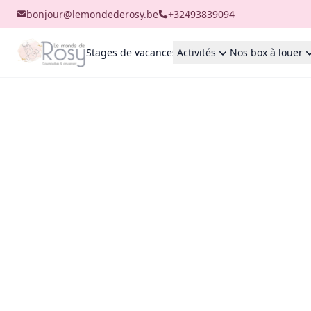
bonjour@lemondederosy.be
+32493839094
Stages de vacances
Activités
Nos box à louer